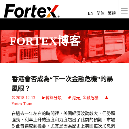
EN
|
简体
|
繁體
FORTEX博客
香港會否成為“下一次金融危機”的暴
風眼？
2018-12-13
暫無分類
港元
,
金融危機
Fortex Team
在過去一年左右的時間裡，美國經濟波動較大，但勢頭
強勁，利率上升的速度和力度超出了此前的預期。市場
對此普遍感到擔憂，尤其是因為歷史上美國每次加息週