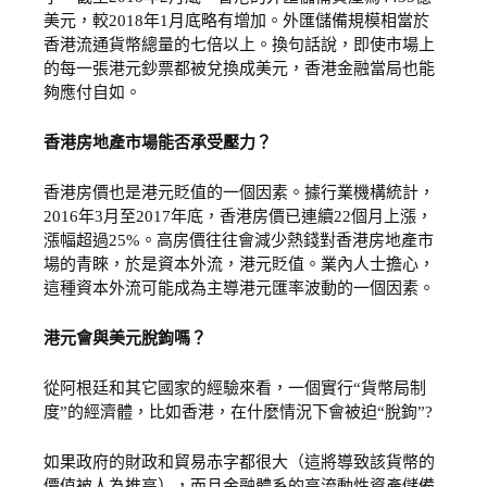
美元，較2018年1月底略有增加。外匯儲備規模相當於
香港流通貨幣總量的七倍以上。換句話說，即使市場上
的每一張港元鈔票都被兌換成美元，香港金融當局也能
夠應付自如。
香港房地產市場能否承受壓力？
香港房價也是港元貶值的一個因素。據行業機構統計，
2016年3月至2017年底，香港房價已連續22個月上漲，
漲幅超過25%。高房價往往會減少熱錢對香港房地產市
場的青睞，於是資本外流，港元貶值。業內人士擔心，
這種資本外流可能成為主導港元匯率波動的一個因素。
港元會與美元脫鉤嗎？
從阿根廷和其它國家的經驗來看，一個實行“貨幣局制
度”的經濟體，比如香港，在什麼情況下會被迫“脫鉤”?
如果政府的財政和貿易赤字都很大（這將導致該貨幣的
價值被人為推高），而且金融體系的高流動性資產儲備