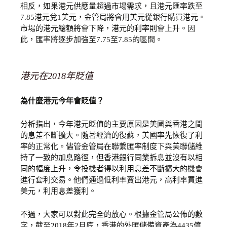
相反，如果港元供應量超過市場需求，且港元匯率跌至
7.85港元兌1美元，金管局將會用美元從銀行購買港元。
市場的港元總額將會下降，港元的利率則會上升。因
此，匯率將逐步加強至7.75至7.85的區間。
港元在2018年貶值
為什麼港元今年會貶值？
分析指出，今年港元貶值的主要原因是美國與香港之間
的息差不斷擴大。隨著經濟的復蘇，美國率先恢復了利
率的正常化。儘管金管局在聯繫匯率制度下與美聯儲維
持了一致的加息路徑，但香港銀行同業拆息並沒有以相
同的幅度上升，令投機者得以利用息差不斷擴大的機會
進行套利交易。他們通過低利率賣出港元，高利率買進
美元，利用息差獲利。
不過，大家可以對此完全的放心。根據金管局公佈的數
字，截至2018年2月底，香港的外匯儲備資產為4435億