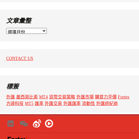
文章彙整
文
章
彙
整
CONTACT US
標簽
外匯
墨西哥比索
MT4
貨幣交易策略
外匯市場
購買力平價
Fortex
方達科技
MT5
匯率
外匯交易
外匯匯率
流動性
外匯經紀商