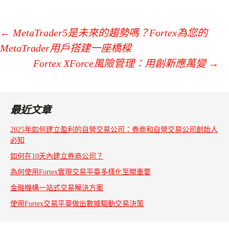
←
MetaTrader5是未來的趨勢嗎？Fortex為您的
MetaTrader用戶搭建一座橋樑
Post
Fortex XForce風險管理：用創新應萬變
→
navigation
最近文章
2025年如何建立盈利的自營交易公司：券商和自營交易公司創始人
必知
如何在10天內建立券商公司？
為何使用Fortex實現交易平臺多樣化至關重要
金融機構一站式交易解決方案
使用Fortex交易平臺做出數據驅動交易決策