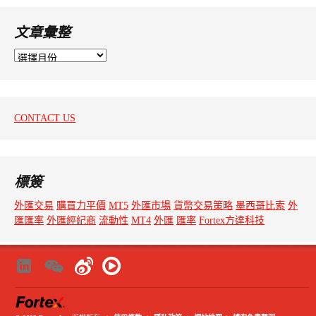
文章彙整
文
章
彙
整
CONTACT US
標簽
外匯交易
購買力平價
MT5
外匯市場
貨幣交易策略
墨西哥比索
外
匯匯率
外匯經紀商
流動性
MT4
外匯
匯率
Fortex方達科技