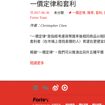
一價定律和套利
2017-06-30
未分類
一價定律
,
匯率
,
套利
,
Fortex Team
作者
：Christopher Chen
“一價定律”是指經考慮貨幣匯率後相同商品以
套利者（在市場上尋找差價的人）希望在更便宜
根據“一價定律”，我們可以推演出另外五種平價
閱讀更多
使用條款
|
隱私政策
|
網站地圖
|
© 2022 Fortex Inc. 版權所有
|