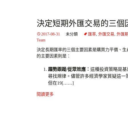
決定短期外匯交易的三個
2017-08-31
未分類
匯率
,
外匯交易
,
外匯
Team
決定長期匯率的三個主要因素是購買力平價、生
的主要因素則是：
趨勢跟蹤/從眾效應：
這種投資策略是基
尋找規律。儘管許多經濟學家質疑這一
但在19[……]
閱讀更多