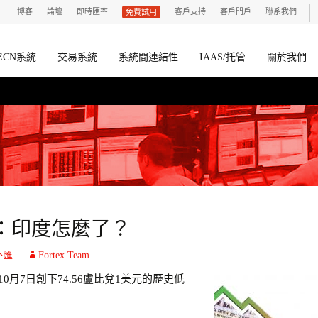
博客
論壇
即時匯率
客戶支持
客戶門戶
聯系我們
免費試用
ECN系統
交易系統
系統間連結性
IAAS/托管
關於我們
：印度怎麼了？
外匯
Fortex Team
0月7日創下74.56盧比兌1美元的歷史低