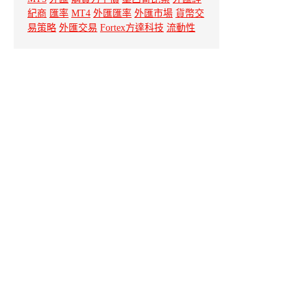
紀商
匯率
MT4
外匯匯率
外匯市場
貨幣交
易策略
外匯交易
Fortex方達科技
流動性