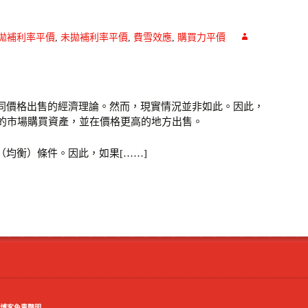
拋補利率平價
,
未拋補利率平價
,
費雪效應
,
購買力平價
相同價格出售的經濟理論。然而，現實情況並非如此。因此，
的市場購買資產，並在價格更高的地方出售。
（均衡）條件。因此，如果[……]
博客免責聲明