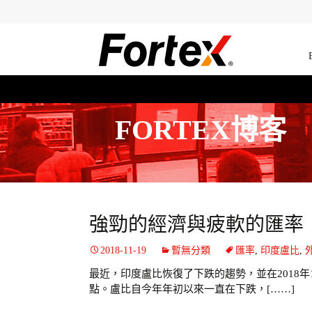
FORTEX博客
強勁的經濟與疲軟的匯率
2018-11-19
暫無分類
匯率
,
印度盧比
,
最近，印度盧比恢復了下跌的趨勢，並在2018年1
點。盧比自今年年初以來一直在下跌，[……]