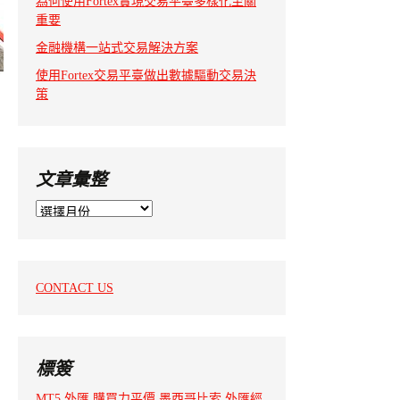
為何使用Fortex實現交易平臺多樣化至關
重要
金融機構一站式交易解決方案
使用Fortex交易平臺做出數據驅動交易決
策
文章彙整
文
章
彙
整
CONTACT US
標簽
MT5
外匯
購買力平價
墨西哥比索
外匯經