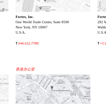
Fortex, Inc.
Forte
One World Trade Center, Suite 8500
282 M
New York, NY 10007
Walt
U.S.A.
U.S.A
T
646.612.7788
T
+1 
香港办公室