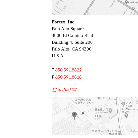
Fortex, Inc.
Palo Alto Square
3000 El Camino Real
Building 4, Suite 200
Palo Alto, CA 94306
U.S.A.
T
650.591.8822
F
650.591.8818
日本办公室