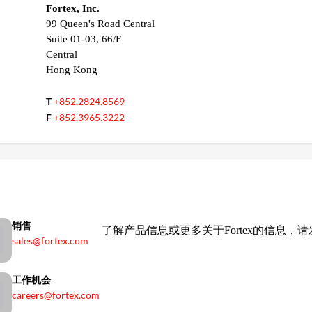
Fortex, Inc.
99 Queen's Road Central
Suite 01-03, 66/F
Central
Hong Kong
T
+852.2824.8569
F
+852.3965.3222
销售
了解产品信息或更多关于Fortex的信息，
sales@fortex.com
工作机会
careers@fortex.com