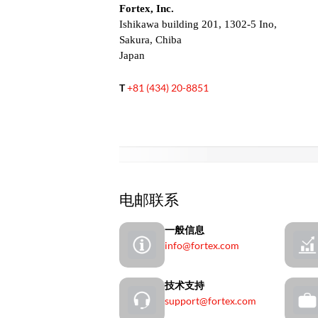
Fortex, Inc.
Ishikawa building 201, 1302-5 Ino,
Sakura, Chiba
Japan
T
+81 (434) 20-8851
电邮联系
一般信息
info@fortex.com
技术支持
support@fortex.com