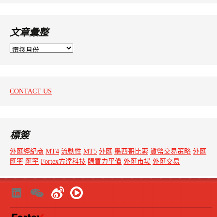
文章彙整
文
章
彙
整
CONTACT US
標簽
外匯經紀商
MT4
流動性
MT5
外匯
墨西哥比索
貨幣交易策略
外匯
匯率
匯率
Fortex方達科技
購買力平價
外匯市場
外匯交易