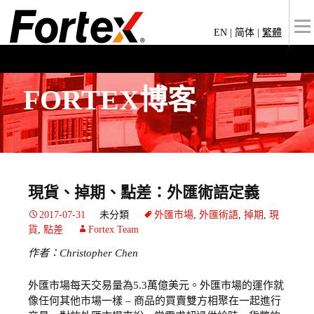
EN
|
简体
|
繁體
FORTEX博客
現貨、掉期、點差：外匯術語定義
2017-07-31
未分類
外匯市場
,
外匯術語
,
掉期
,
現
貨
,
點差
Fortex Team
作者
：Christopher Chen
外匯市場每天交易量為5.3萬億美元。外匯市場的運作就
像任何其他市場一樣 – 商品的買賣雙方相聚在一起進行