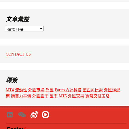
文章彙整
文
章
彙
整
CONTACT US
標簽
MT4
流動性
外匯市場
外匯
Fortex方達科技
墨西哥比索
外匯經紀
商
購買力平價
外匯匯率
匯率
MT5
外匯交易
貨幣交易策略