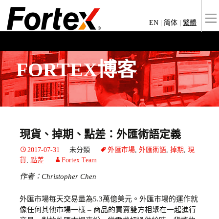
EN
|
简体
|
繁體
FORTEX博客
現貨、掉期、點差：外匯術語定義
2017-07-31
未分類
外匯市場
,
外匯術語
,
掉期
,
現
貨
,
點差
Fortex Team
作者
：Christopher Chen
外匯市場每天交易量為5.3萬億美元。外匯市場的運作就
像任何其他市場一樣 – 商品的買賣雙方相聚在一起進行