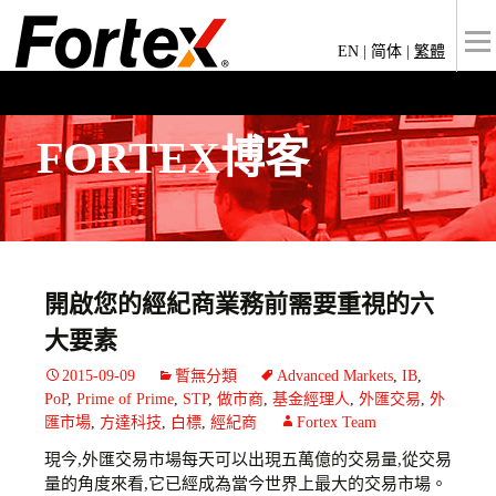
EN
|
简体
|
繁體
FORTEX博客
開啟您的經紀商業務前需要重視的六
大要素
2015-09-09
暫無分類
Advanced Markets
,
IB
,
PoP
,
Prime of Prime
,
STP
,
做市商
,
基金經理人
,
外匯交易
,
外
匯市場
,
方達科技
,
白標
,
經紀商
Fortex Team
現今,外匯交易市場每天可以出現五萬億的交易量,從交易
量的角度來看,它已經成為當今世界上最大的交易市場。