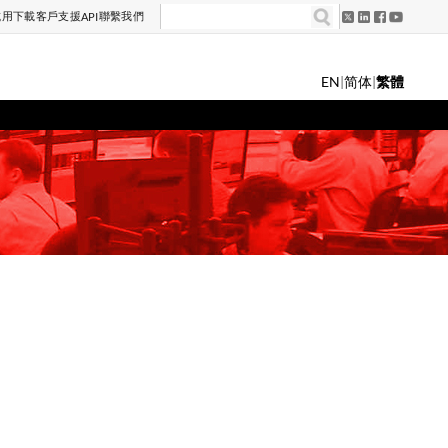
試用
下載
客戶支援
聯繫我們
API
EN
|
简体
|
繁體