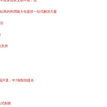
為經紀商的利潤最大化提供一站式解決方案
前沿
術
您的支持
023首屆評選」中7個類別提名
站式創新