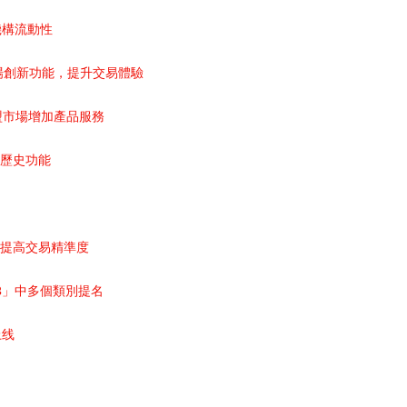
OP機構流動性
為歐盟市場創新功能，提升交易體驗
歐盟市場增加產品服務
交易歷史功能
”，提高交易精準度
B2B」中多個類別提名
上线