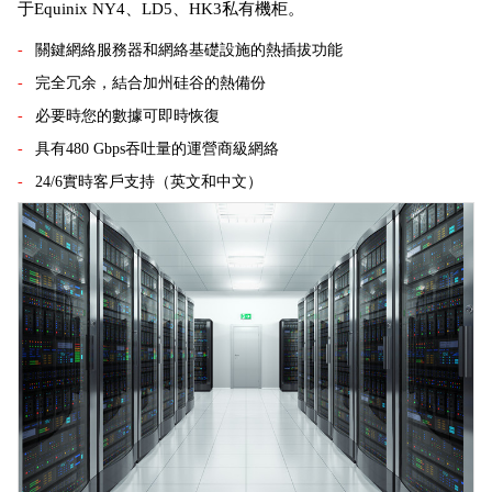
于Equinix NY4、LD5、HK3私有機柜。
關鍵網絡服務器和網絡基礎設施的熱插拔功能
完全冗余，結合加州硅谷的熱備份
必要時您的數據可即時恢復
具有480 Gbps吞吐量的運營商級網絡
24/6實時客戶支持（英文和中文）