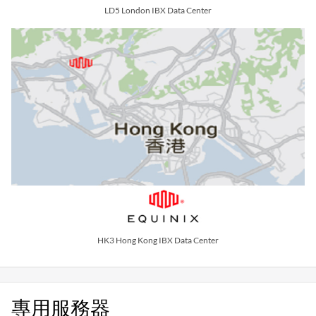
LD5 London IBX Data Center
HK3 Hong Kong IBX Data Center
專用服務器