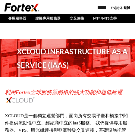
EN
|
简体
|
繁體
專用服務器
虛擬專用服務器
交叉連接
MT4/MT5支持
XCLOUD INFRASTRUCTURE AS A
SERVICE (IAAS)
利用Fortex全球服務器網格的強大功能和超低延遲
XCLOUD是一個獨立運營部門，面向所有交易平臺和橋接中間
件提供流動性中立、經紀商中立的IaaS服務。 我們提供專用服
務器、VPS、暗光纖連接與亞毫秒級交叉連接，基礎設施托管