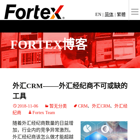
EN
|
简体
|
繁體
FORTEX博客
外汇CRM-——外汇经纪商不可或缺的
工具
2018-11-06
暂无分类
CRM
、
外汇CRM
、
外汇经
纪商
Fortex Team
随着外汇经纪商数量的日益增
加，行业内的竞争异常激烈。
外汇经纪商该怎么做才能超越