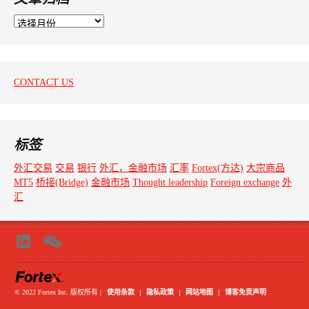
文
章
归
档
CONTACT US
标签
外汇交易
交易
银行
外汇，金融市场
汇率
Fortex(方达)
大宗商品
MT5
桥接(Bridge)
金融市场
Thought leadership
Foreign exchange
外
汇
使用条款
|
隐私政策
|
网站地图
|
博客免责声明
© 2022 Fortex Inc. 版权所有
|