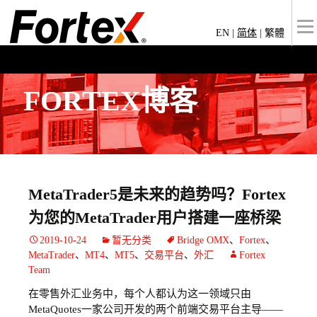
EN
|
简体
|
繁體
FORTEX博客
MetaTrader5是未来的趋势吗？Fortex
为您的MetaTrader用户搭建一座桥梁
2019-10-24
暂无分类
Bridge OMX
、
Fortex
、
MetaTrader
、
MT4
、
MT5
、
交易平台
、
外汇
Fortex
Team
在零售外汇业务中，每个人都认为这一领域只由
MetaQuotes一家公司开发的两个前端交易平台主导——