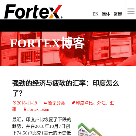
EN
|
简体
|
繁體
FORTEX博客
强劲的经济与疲软的汇率：印度怎么
了？
2018-11-19
暂无分类
印度卢比
、
外汇
、
汇
率
Fortex Team
最近，印度卢比恢复了下跌的
趋势，并在2018年10月7日创
下74.56卢比兑1美元的历史低