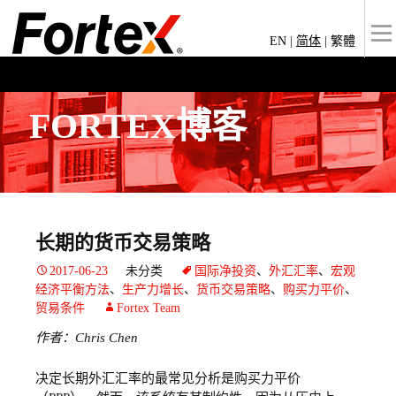
EN
|
简体
|
繁體
FORTEX博客
长期的货币交易策略
2017-06-23
未分类
国际净投资
、
外汇汇率
、
宏观
经济平衡方法
、
生产力增长
、
货币交易策略
、
购买力平价
、
贸易条件
Fortex Team
作者：Chris Chen
决定长期外汇汇率的最常见分析是购买力平价