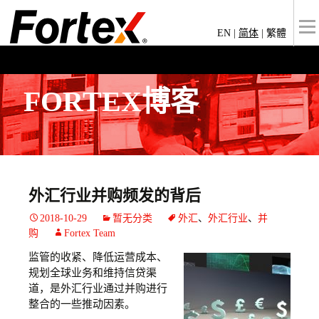
EN
|
简体
|
繁體
FORTEX博客
外汇行业并购频发的背后
2018-10-29
暂无分类
外汇
、
外汇行业
、
并
购
Fortex Team
监管的收紧、降低运营成本、
规划全球业务和维持信贷渠
道，是外汇行业通过并购进行
整合的一些推动因素。