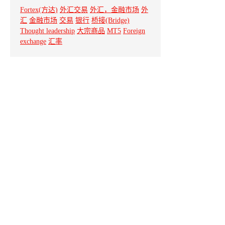
Fortex(方达)
外汇交易
外汇，金融市场
外
汇
金融市场
交易
银行
桥接(Bridge)
Thought leadership
大宗商品
MT5
Foreign
exchange
汇率