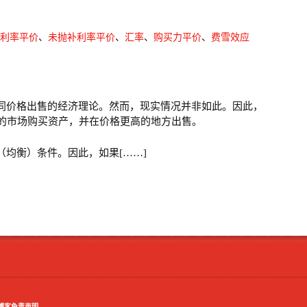
利率平价
、
未抛补利率平价
、
汇率
、
购买力平价
、
费雪效应
相同价格出售的经济理论。然而，现实情况并非如此。因此，
的市场购买资产，并在价格更高的地方出售。
（均衡）条件。因此，如果[……]
博客免责声明