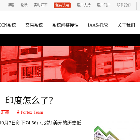
博客
论坛
实时汇率
客户支持
客户门户
联系我们
免费试用
ECN系统
交易系统
系统间链接性
IAAS/托管
关于我们
：印度怎么了？
、
汇率
Fortex Team
0月7日创下74.56卢比兑1美元的历史低