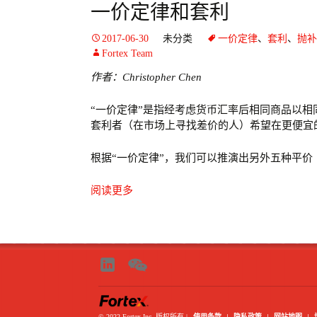
一价定律和套利
2017-06-30
未分类
一价定律
、
套利
、
抛补
Fortex Team
作者：Christopher Chen
“一价定律”是指经考虑货币汇率后相同商品以
套利者（在市场上寻找差价的人）希望在更便宜
根据“一价定律”，我们可以推演出另外五种平价
阅读更多
使用条款
|
隐私政策
|
网站地图
|
© 2022 Fortex Inc. 版权所有
|