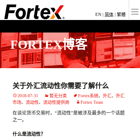
EN
|
简体
|
繁體
FORTEX博客
关于外汇流动性你需要了解什么
2018-07-31
暂无分类
Fortex系统
、
外汇
、
外汇
市场
、
流动性
、
流动性提供商
Fortex Team
在谈论货币交易时，“流动性”是被涉及最多的一个话题
之一。
什么是流动性？