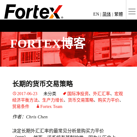
EN
|
简体
|
繁體
FORTEX博客
长期的货币交易策略
2017-06-23
未分类
国际净投资
、
外汇汇率
、
宏观
经济平衡方法
、
生产力增长
、
货币交易策略
、
购买力平价
、
贸易条件
Fortex Team
作者：Chris Chen
决定长期外汇汇率的最常见分析是购买力平价