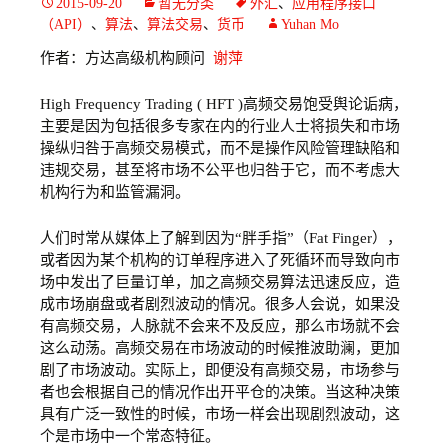
2015-09-20
暂无分类
外汇
、
应用程序接口
（API）
、
算法
、
算法交易
、
货币
Yuhan Mo
作者：方达高级机构顾问
谢萍
High Frequency Trading ( HFT )高频交易饱受舆论诟病，
主要是因为包括很多专家在内的行业人士将损失和市场
操纵归咎于高频交易模式，而不是操作风险管理缺陷和
违规交易，甚至将市场不公平也归咎于它，而不考虑大
机构行为和监管漏洞。
人们时常从媒体上了解到因为“胖手指”（Fat Finger），
或者因为某个机构的订单程序进入了死循环而导致向市
场中发出了巨量订单，加之高频交易算法迅速反应，造
成市场崩盘或者剧烈波动的情况。很多人会说，如果没
有高频交易，人脉就不会来不及反应，那么市场就不会
这么动荡。高频交易在市场波动的时候推波助澜，更加
剧了市场波动。实际上，即便没有高频交易，市场参与
者也会根据自己的情况作出开平仓的决策。当这种决策
具有广泛一致性的时候，市场一样会出现剧烈波动，这
个是市场中一个常态特征。