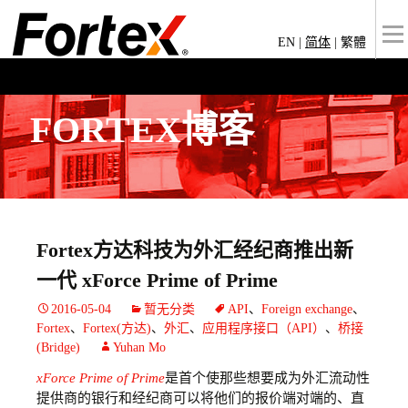
EN
|
简体
|
繁體
FORTEX博客
Fortex方达科技为外汇经纪商推出新
一代 xForce Prime of Prime
2016-05-04
暂无分类
API
、
Foreign exchange
、
Fortex
、
Fortex(方达)
、
外汇
、
应用程序接口（API）
、
桥接
(Bridge)
Yuhan Mo
xForce Prime of Prime
是首个使那些想要成为外汇流动性
提供商的银行和经纪商可以将他们的报价端对端的、直