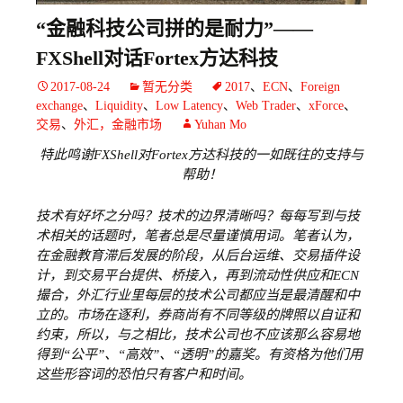
“金融科技公司拼的是耐力”——
FXShell对话Fortex方达科技
2017-08-24
暂无分类
2017
、
ECN
、
Foreign
exchange
、
Liquidity
、
Low Latency
、
Web Trader
、
xForce
、
交易
、
外汇，金融市场
Yuhan Mo
特此鸣谢FXShell对Fortex方达科技的一如既往的支持与
帮助！
技术有好坏之分吗？技术的边界清晰吗？每每写到与技
术相关的话题时，笔者总是尽量谨慎用词。笔者认为，
在金融教育滞后发展的阶段，从后台运维、交易插件设
计，到交易平台提供、桥接入，再到流动性供应和ECN
撮合，外汇行业里每层的技术公司都应当是最清醒和中
立的。市场在逐利，券商尚有不同等级的牌照以自证和
约束，所以，与之相比，技术公司也不应该那么容易地
得到“公平”、“高效”、“透明”的嘉奖。有资格为他们用
这些形容词的恐怕只有客户和时间。