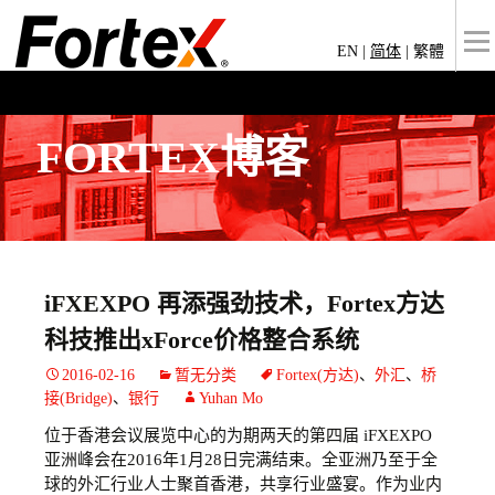
EN
|
简体
|
繁體
FORTEX博客
iFXEXPO 再添强劲技术，Fortex方达
科技推出xForce价格整合系统
2016-02-16
暂无分类
Fortex(方达)
、
外汇
、
桥
接(Bridge)
、
银行
Yuhan Mo
位于香港会议展览中心的为期两天的第四届 iFXEXPO
亚洲峰会在2016年1月28日完满结束。全亚洲乃至于全
球的外汇行业人士聚首香港，共享行业盛宴。作为业内