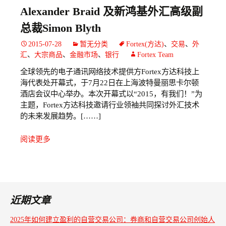
Alexander Braid 及新鸿基外汇高级副
总裁Simon Blyth
2015-07-28
暂无分类
Fortex(方达)
、
交易
、
外
汇
、
大宗商品
、
金融市场
、
银行
Fortex Team
全球领先的电子通讯网络技术提供方
Fortex
方达科技上
海代表处开幕式，于
7
月
22
日在上海波特曼丽思卡尔顿
酒店会议中心举办。本次开幕式以
“2015
，有我们！
”
为
主题，
Fortex
方达科技邀请行业领袖共同探讨外汇技术
的未来发展趋势。
[……]
阅读更多
近期文章
2025年如何建立盈利的自营交易公司：券商和自营交易公司创始人