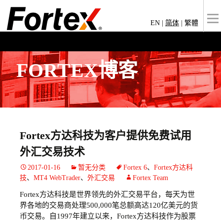
EN
|
简体
|
繁體
FORTEX博客
Fortex方达科技为客户提供免费试用
外汇交易技术
2017-01-16
暂无分类
Fortex 6
、
Fortex方达科
技
、
MT4 WebTrader
、
外汇交易
Fortex Team
Fortex方达科技是世界领先的外汇交易平台，每天为世
界各地的交易商处理500,000笔总额高达120亿美元的货
币交易。自1997年建立以来，Fortex方达科技作为股票