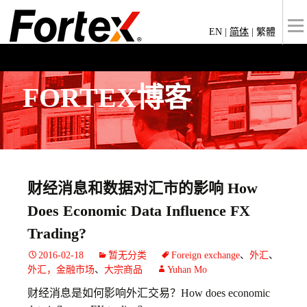
EN
|
简体
|
繁體
FORTEX博客
财经消息和数据对汇市的影响 How
Does Economic Data Influence FX
Trading?
2016-02-18
暂无分类
Foreign exchange
、
外汇
、
外汇，金融市场
、
大宗商品
Yuhan Mo
财经消息是如何影响外汇交易？How does economic