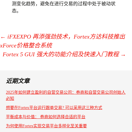
测变化趋势，避免在进行交易的过程中处于被动状
态。
←
iFXEXPO 再添强劲技术，Fortex方达科技推出
xForce价格整合系统
文
Fortex 5 GUI 强大的功能介绍及快速入门教程
→
章
导
航
近期文章
2025年如何建立盈利的自营交易公司：券商和自营交易公司创始人
必知
想要在Fortex平台运行跟单交易? 可以采用这三种方式
平衡成本与价值： 券商如何选择合适的平台
为何使用Fortex实现交易平台多样化至关重要