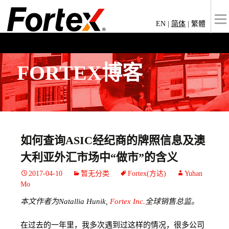
EN
|
简体
|
繁體
FORTEX博客
如何查询ASIC经纪商的牌照信息及澳
大利亚外汇市场中“做市”的含义
2017-04-10
暂无分类
Fortex(方达)
Yuhan
Mo
本文作者为Natallia Hunik,
Fortex Inc.
全球销售总监。
在过去的一年里，我多次遇到过这样的情况，很多公司