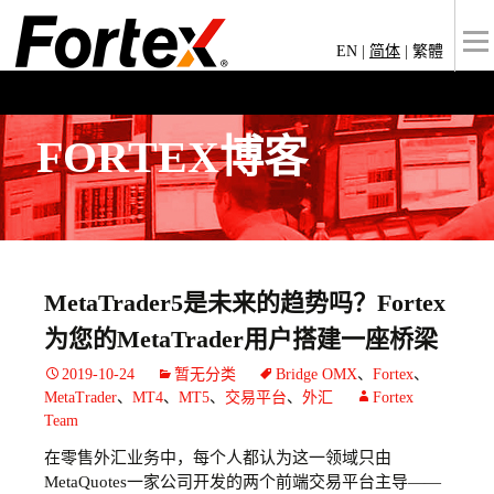
EN
|
简体
|
繁體
FORTEX博客
MetaTrader5是未来的趋势吗？Fortex
为您的MetaTrader用户搭建一座桥梁
2019-10-24
暂无分类
Bridge OMX
、
Fortex
、
MetaTrader
、
MT4
、
MT5
、
交易平台
、
外汇
Fortex
Team
在零售外汇业务中，每个人都认为这一领域只由
MetaQuotes一家公司开发的两个前端交易平台主导——